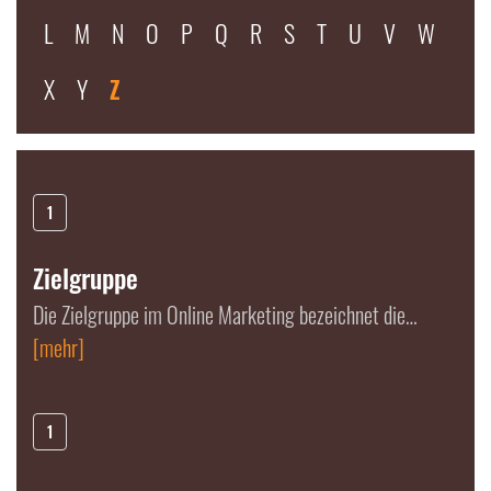
L
M
N
O
P
Q
R
S
T
U
V
W
X
Y
Z
1
Zielgruppe
Die Zielgruppe im Online Marketing bezeichnet die…
[mehr]
1