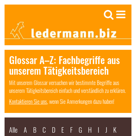
Glossar A–Z: Fachbegriffe aus
unserem Tätigkeitsbereich
Mit unserem Glossar versuchen wir bestimmte Begriffe aus
unserem Tätigkeitsbereich einfach und verständlich zu erklären.
Kontaktieren Sie uns
, wenn Sie Anmerkungen dazu haben!
Alle
A
B
C
D
E
F
G
H
I
J
K