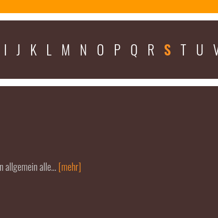
I
J
K
L
M
N
O
P
Q
R
S
T
U
n allgemein alle…
[mehr]