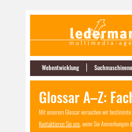
Webentwicklung
Suchmaschineno
Glossar A–Z: Fac
Mit unserem Glossar versuchen wir bestimmte B
Kontaktieren Sie uns
, wenn Sie Anmerkungen d