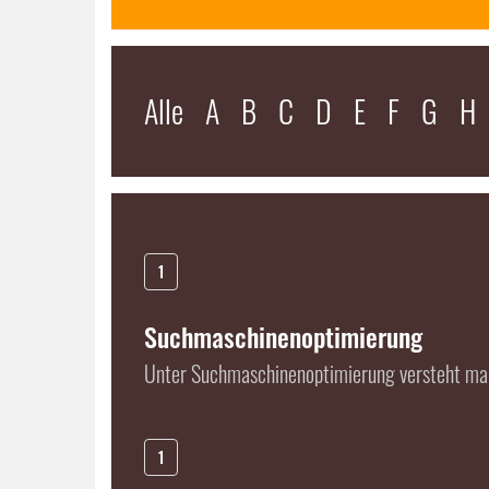
Alle
A
B
C
D
E
F
G
H
1
Suchmaschinenoptimierung
Unter Suchmaschinenoptimierung versteht ma
1