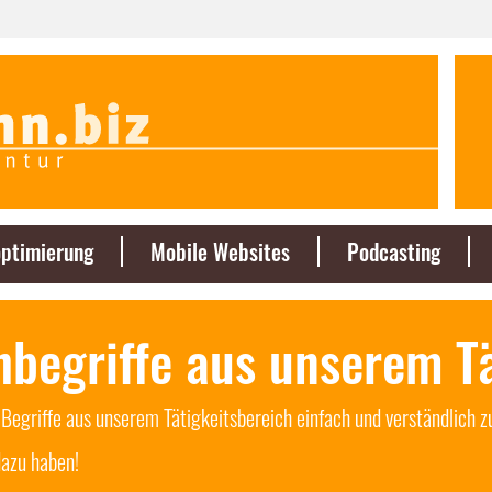
ptimierung
Mobile Websites
Podcasting
hbegriffe aus unserem T
egriffe aus unserem Tätigkeitsbereich einfach und verständlich zu
azu haben!