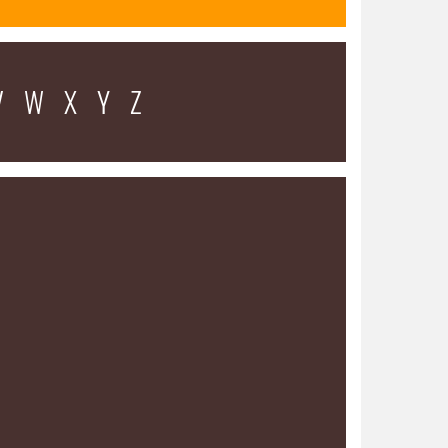
V
W
X
Y
Z