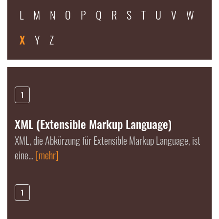
L
M
N
O
P
Q
R
S
T
U
V
W
X
Y
Z
1
XML (Extensible Markup Language)
XML, die Abkürzung für Extensible Markup Language, ist
eine…
[mehr]
1