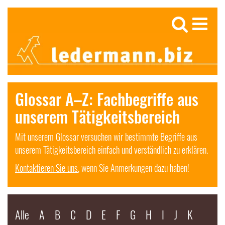
Glossar A–Z: Fachbegriffe aus
unserem Tätigkeitsbereich
Mit unserem Glossar versuchen wir bestimmte Begriffe aus
unserem Tätigkeitsbereich einfach und verständlich zu erklären.
Kontaktieren Sie uns
, wenn Sie Anmerkungen dazu haben!
Alle
A
B
C
D
E
F
G
H
I
J
K