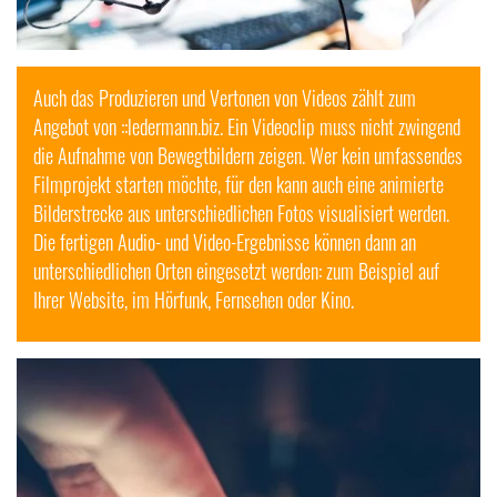
Auch das Produzieren und Vertonen von
Videos
zählt zum
Angebot von ::ledermann.biz. Ein Videoclip muss nicht zwingend
die Aufnahme von Bewegtbildern zeigen. Wer kein umfassendes
Filmprojekt starten möchte, für den kann auch eine animierte
Bilderstrecke aus unterschiedlichen Fotos visualisiert werden.
Die fertigen
Audio
- und
Video
-Ergebnisse können dann an
unterschiedlichen Orten eingesetzt werden: zum Beispiel auf
Ihrer Website, im Hörfunk, Fernsehen oder Kino.