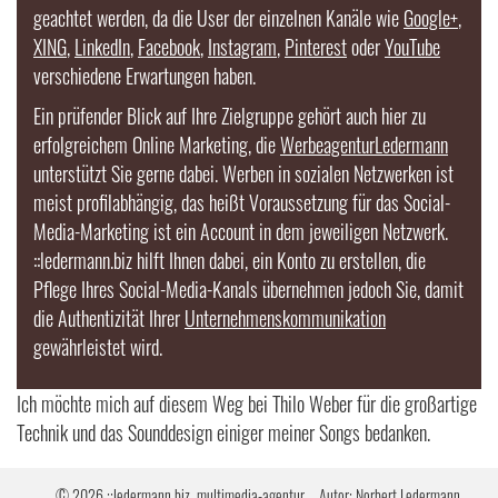
geachtet werden, da die User der einzelnen Kanäle wie
Google+
,
XING
,
LinkedIn
,
Facebook
,
Instagram
,
Pinterest
oder
YouTube
verschiedene Erwartungen haben.
Ein prüfender Blick auf Ihre Zielgruppe gehört auch hier zu
erfolgreichem Online Marketing, die
Werbeagentur
Ledermann
unterstützt Sie gerne dabei. Werben in sozialen Netzwerken ist
meist profilabhängig, das heißt Voraussetzung für das
Social-
Media
-Marketing ist ein Account in dem jeweiligen Netzwerk.
::ledermann.biz hilft Ihnen dabei, ein Konto zu erstellen, die
Pflege Ihres
Social-Media
-Kanals übernehmen jedoch Sie, damit
die Authentizität Ihrer
Unternehmenskommunikation
gewährleistet wird.
Ich möchte mich auf diesem Weg bei Thilo Weber für die großartige
Technik und das Sounddesign einiger meiner Songs bedanken.
© 2026
::ledermann.biz, multimedia-agentur –
Autor:
Norbert Ledermann